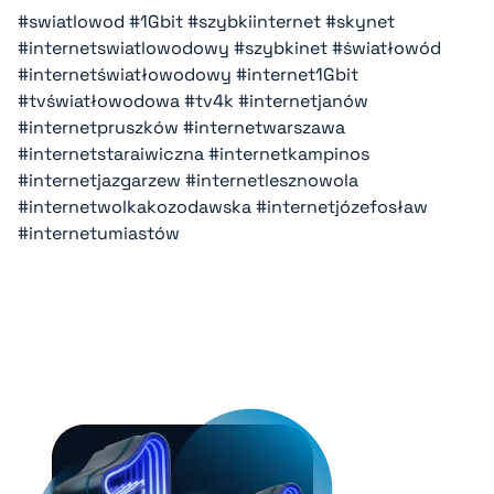
#swiatlowod
#1Gbit
#szybkiinternet
#skynet
#internetswiatlowodowy
#szybkinet
#światłowód
#internetświatłowodowy
#internet1Gbit
#tvświatłowodowa
#tv4k
#internetjanów
#internetpruszków
#internetwarszawa
#internetstaraiwiczna
#internetkampinos
#internetjazgarzew
#internetlesznowola
#internetwolkakozodawska
#internetjózefosław
#internetumiastów