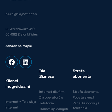
biuro@skynet.net.pl
ul. Warszawska 410
05-082 Zielonki Wieś
Zobacz na mapie
Dla
Strefa
Biznesu
abonenta
Klienci
indywidualni
Internet dla firm
Strefa abonenta
Dla operatorów
Poczta e-mail
Internet + Telewizja
Telefonia
Panel bilingowy +
Internet
telefonia
Transmisja danych