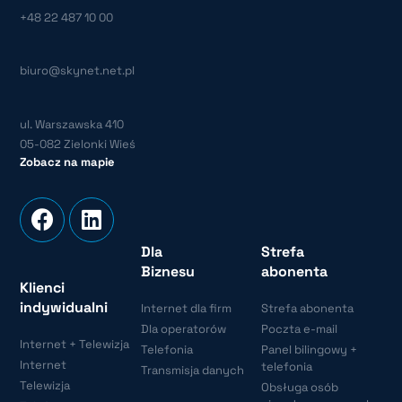
+48 22 487 10 00
biuro@skynet.net.pl
ul. Warszawska 410
05-082 Zielonki Wieś
Zobacz na mapie
Dla
Strefa
Biznesu
abonenta
Klienci
indywidualni
Internet dla firm
Strefa abonenta
Dla operatorów
Poczta e-mail
Internet + Telewizja
Telefonia
Panel bilingowy +
Internet
telefonia
Transmisja danych
Telewizja
Obsługa osób