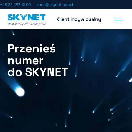
+48 22 487 10 00
biuro@skynet.net.pl
Klient indywidualny
Internet i tele
Strefa abo
Przenieś
numer
do SKYNET