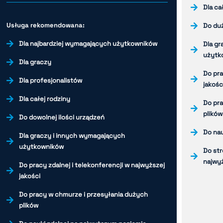
Dla ca
Usługa rekomendowana:
Do duż
Dla najbardziej wymagających użytkowników
Dla gr
użytk
Dla graczy
Do pra
Dla profesjonalistów
jakośc
Dla całej rodziny
Do pra
plików
Do dowolnej ilości urządzeń
Do nau
Dla graczy i innych wymagających
użytkowników
Do st
najwyż
Do pracy zdalnej i telekonferencji w najwyższej
jakości
Do pracy w chmurze i przesyłania dużych
plików