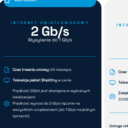
INTERNET ŚWIATŁOWODOWY
INT
2 Gb/s
Wysyłanie do 1 Gb/s
Czas trwania umowy:
24 miesiące
Czas
Telewizja pakiet Błękitny
w cenie
Telew
Prędkość 2Gbit jest dostępna w wybranych
Zwię
lokalizacjach.
300Mb
Prędkość wynosi do 2 Gb/s łącznie na
wszystkich urządzeniach (do 1 Gb/s na jednym
sprzęcie)
Usługa r