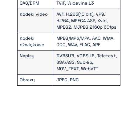
CAS/DRM
TVIP, Widevine L3
Kodeki video
AV1, H.265(10 bit), VP9,
H.264, MPEG4 ASP, Xvid,
MPEG2, MJPEG 2160p 60fps
Kodeki
MPEG/MP3/MPA, AAC, WMA,
dźwiękowe
OGG, WAV, FLAC, APE
Napisy
DVBSUB, VOBSUB, Teletext,
SSA/ASS, SubRip,
MOV_TEXT, WebVTT
Obrazy
JPEG, PNG