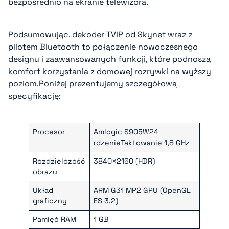
bezpośrednio na ekranie telewizora.
Podsumowując, dekoder TVIP od Skynet wraz z
pilotem Bluetooth to połączenie nowoczesnego
designu i zaawansowanych funkcji, które podnoszą
komfort korzystania z domowej rozrywki na wyższy
poziom.Poniżej prezentujemy szczegółową
specyfikację:
Procesor
Amlogic S905W24
rdzenieTaktowanie 1,8 GHz
Rozdzielczość
3840×2160 (HDR)
obrazu
Układ
ARM G31 MP2 GPU (OpenGL
graficzny
ES 3.2)
Pamięć RAM
1 GB