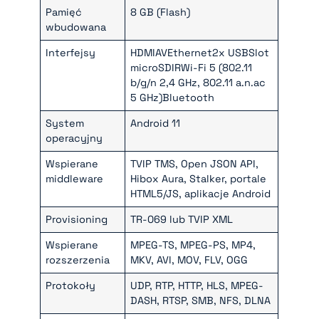
Pamięć
8 GB (Flash)
wbudowana
Interfejsy
HDMIAVEthernet2x USBSlot
microSDIRWi-Fi 5 (802.11
b/g/n 2,4 GHz, 802.11 a.n.ac
5 GHz)Bluetooth
System
Android 11
operacyjny
Wspierane
TVIP TMS, Open JSON API,
middleware
Hibox Aura, Stalker, portale
HTML5/JS, aplikacje Android
Provisioning
TR-069 lub TVIP XML
Wspierane
MPEG-TS, MPEG-PS, MP4,
rozszerzenia
MKV, AVI, MOV, FLV, OGG
Protokoły
UDP, RTP, HTTP, HLS, MPEG-
DASH, RTSP, SMB, NFS, DLNA