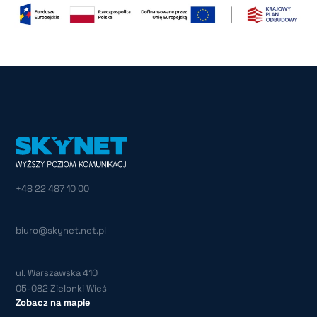
+48 22 487 10 00
biuro@skynet.net.pl
ul. Warszawska 410
05-082 Zielonki Wieś
Zobacz na mapie