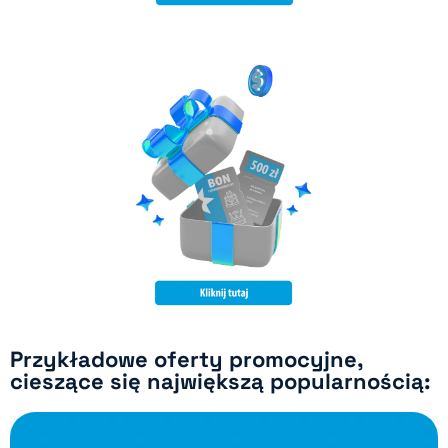
korzystania z naszych usług!
urządzenia – dla jeszcze większej wygody
bogatszy pakiet telewizyjny lub dodatkowe
przyłącza, szybszy internet światłowodowy,
Voucher można wykorzystać na instalację
ograniczona terytorialnie)
(Promocja dla domów jednorodzinnych,
NA DOWOLNE USŁUGI
BON 500 PLN
Przykładowe oferty promocyjne,
cieszące się największą popularnością: