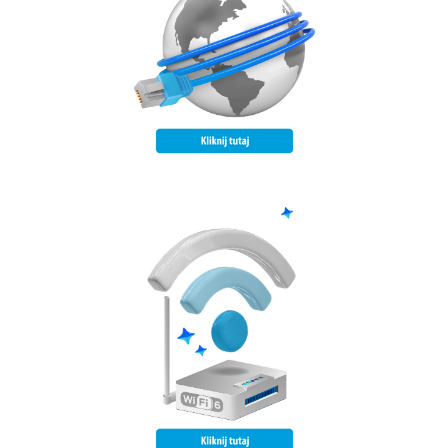
Według niezależnych rankingów Speedtest.pl, od 46
Wybierz najszybszy internet w promocyjnej cenie.
ŚWIATŁOWODOWY
SZYBKI INTERNET
szybkiego internetu.
pozwoli na pełne wykorzystanie możliwości
Otrzymaj router Wi-Fi 6 bez dodatkowych opłat, co
(Promocja dla mieszkańców bloków)
Z TECHNOLOGIĄ WI-FI 6
NOWOCZESNY ROUTER